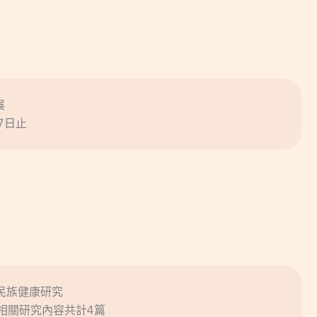
展
7日止
原住民族健康研究
呈現相關研究內容共計4篇