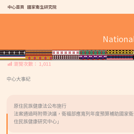
跳
中心首頁
國家衛生研究院
至
主
要
內
Nationa
容
瀏覽次數：
1,011
中心大事紀
原住民族健康法公布施行
法案通過時附帶決議，衛福部應寬列年度預算補助國家衛
住民族健康研究中心」