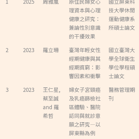
1
2025
周雅嵐
原住民婦女心
國立屏東科
理資本與心理
技大學休閒
健康之研究：
運動健康系
兼論性別意識
所碩士論文
的干擾效果
2
2023
羅立珊
臺灣年輕女性
國立臺灣大
經期健康與其
學全球衛生
經期貧窮：影
學位學程碩
響因素和衝擊
士論文
3
2023
王仁星,
婦女子宮頸癌
醫務管理期
蔡至誠
及乳癌篩檢社
刊
and 羅
區體驗、醫院
希哲
認同與就診意
願之研究—以
屏東縣為例