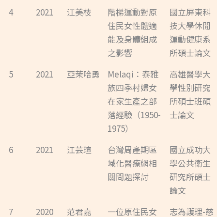
4
2021
江美枝
階梯運動對原
國立屏東科
住民女性體適
技大學休閒
能及身體組成
運動健康系
之影響
所碩士論文
5
2021
亞茉哈勇
Melaqi：泰雅
高雄醫學大
族四季村婦女
學性別研究
在家生產之部
所碩士班碩
落經驗（1950-
士論文
1975）
6
2021
江芸瑄
台灣周產期區
國立成功大
域化醫療網相
學公共衛生
關問題探討
研究所碩士
論文
7
2020
范君嘉
一位原住民女
志為護理-慈