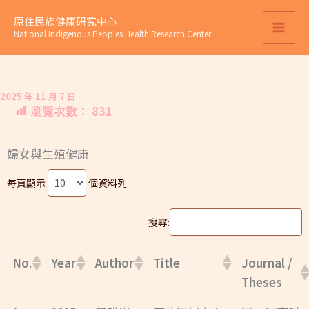
跳
原住民族健康研究中心
至
National Indigenous Peoples Health Research Center
主
要
內
2025 年 11 月 7 日
容
瀏覽次數：
831
婦女與生殖健康
每頁顯示
個資料列
搜尋:
No.
Year
Author
Title
Journal /
Theses