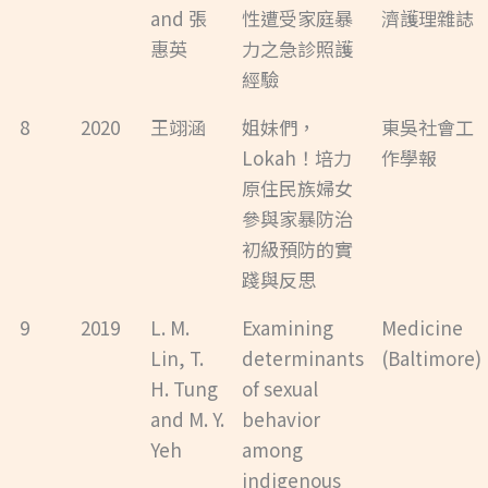
and 張
性遭受家庭暴
濟護理雜誌
惠英
力之急診照護
經驗
8
2020
王翊涵
姐妹們，
東吳社會工
Lokah！培力
作學報
原住民族婦女
參與家暴防治
初級預防的實
踐與反思
9
2019
L. M.
Examining
Medicine
Lin, T.
determinants
(Baltimore)
H. Tung
of sexual
and M. Y.
behavior
Yeh
among
indigenous