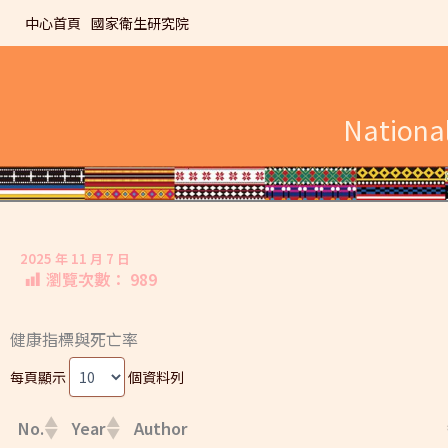
跳
中心首頁
國家衛生研究院
至
主
要
內
Nationa
容
2025 年 11 月 7 日
瀏覽次數：
989
健康指標與死亡率
每頁顯示
個資料列
No.
Year
Author