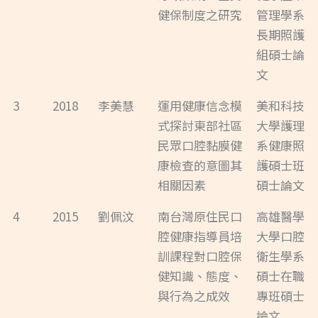
健保制度之研究
管理學系
長期照護
組碩士論
文
3
2018
李美慧
運用健康信念模
美和科技
式探討東部社區
大學護理
民眾口腔黏膜健
系健康照
康檢查的意圖其
護碩士班
相關因素
碩士論文
4
2015
劉佩汶
南台灣原住民口
高雄醫學
腔健康指導員培
大學口腔
訓課程對口腔保
衛生學系
健知識、態度、
碩士在職
與行為之成效
專班碩士
論文