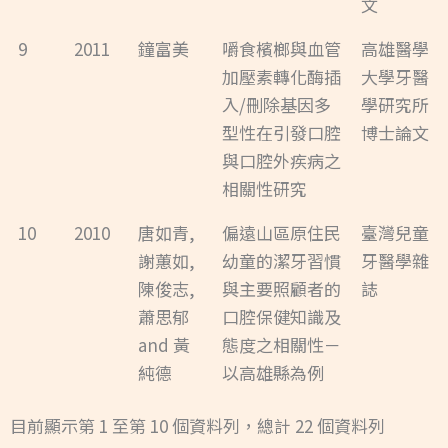
文
9
2011
鐘富美
嚼食檳榔與血管
高雄醫學
加壓素轉化酶插
大學牙醫
入/刪除基因多
學研究所
型性在引發口腔
博士論文
與口腔外疾病之
相關性研究
10
2010
唐如青,
偏遠山區原住民
臺灣兒童
謝蕙如,
幼童的潔牙習慣
牙醫學雜
陳俊志,
與主要照顧者的
誌
蕭思郁
口腔保健知識及
and 黃
態度之相關性－
純德
以高雄縣為例
目前顯示第 1 至第 10 個資料列，總計 22 個資料列