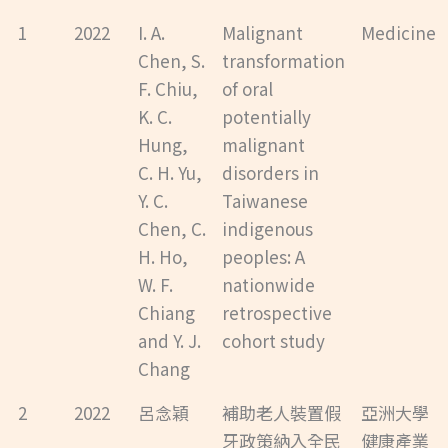
1
2022
I. A.
Malignant
Medicine
Chen, S.
transformation
F. Chiu,
of oral
K. C.
potentially
Hung,
malignant
C. H. Yu,
disorders in
Y. C.
Taiwanese
Chen, C.
indigenous
H. Ho,
peoples: A
W. F.
nationwide
Chiang
retrospective
and Y. J.
cohort study
Chang
2
2022
呂念穎
補助老人裝置假
亞洲大學
牙政策納入全民
健康產業