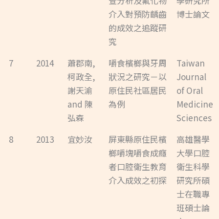
查分析及氟化物
學研究所
介入對預防齲齒
博士論文
的成效之追蹤研
究
7
2014
蕭郡南,
嚼食檳榔與牙周
Taiwan
柯政全,
狀況之研究－以
Journal
謝天渝
原住民社區居民
of Oral
and 陳
為例
Medicine
弘森
Sciences
8
2013
宜妙汝
屏東縣原住民檳
高雄醫學
榔嚼塊嚼食成癮
大學口腔
者口腔衛生教育
衛生科學
介入成效之初探
研究所碩
士在職專
班碩士論