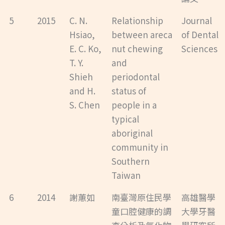
5
2015
C. N.
Relationship
Journal
Hsiao,
between areca
of Dental
E. C. Ko,
nut chewing
Sciences
T. Y.
and
Shieh
periodontal
and H.
status of
S. Chen
people in a
typical
aboriginal
community in
Southern
Taiwan
6
2014
謝蕙如
南臺灣原住民學
高雄醫學
童口腔健康的調
大學牙醫