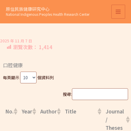
跳
原住民族健康研究中心
至
National Indigenous Peoples Health Research Center
主
要
內
2025 年 11 月 7 日
容
瀏覽次數：
1,414
口腔健康
每頁顯示
個資料列
搜尋:
No.
Year
Author
Title
Journal
/
Theses